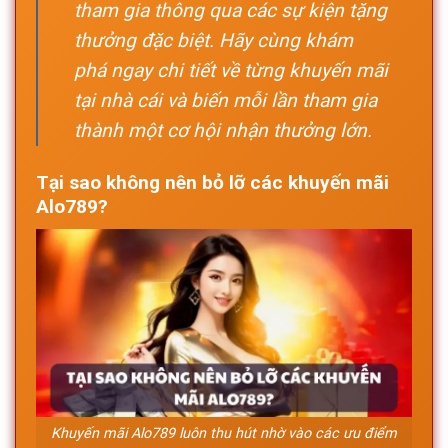
tham gia thông qua các sự kiện tặng
thưởng đặc biệt.
Hãy cùng khám
phá ngay chi tiết về từng khuyến mãi
tại nhà cái và biến mỗi lần tham gia
thành một cơ hội nhận thưởng lớn.
Tại sao không nên bỏ lỡ các khuyến mãi
Alo789?
Khuyến mãi Alo789 luôn thu hút nhờ vào các ưu điểm