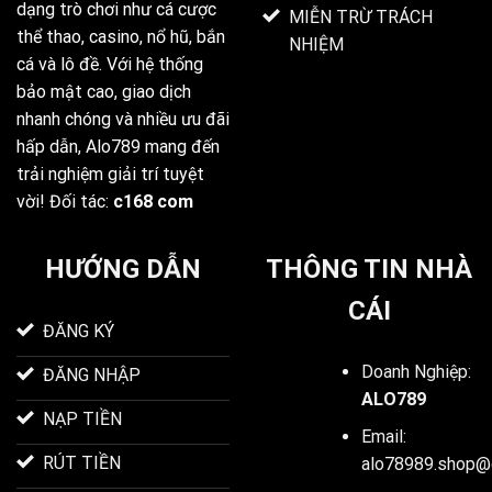
các chương trình
khuyến mãi Alo789
, phù hợp với
dạng trò chơi như cá cược
MIỄN TRỪ TRÁCH
mọi kiểu người chơi.
Dù bạn là tân thủ mới tham gia
thể thao, casino, nổ hũ, bắn
NHIỆM
hay một cao thủ cá cược kỳ cựu, nhà cái đều có ưu
cá và lô đề. Với hệ thống
đãi dành riêng cho bạn.
bảo mật cao, giao dịch
nhanh chóng và nhiều ưu đãi
Nhận khuyến mãi dễ dàng
hấp dẫn, Alo789 mang đến
trải nghiệm giải trí tuyệt
vời! Đối tác:
c168 com
HƯỚNG DẪN
THÔNG TIN NHÀ
CÁI
ĐĂNG KÝ
Doanh Nghiệp:
ĐĂNG NHẬP
Nhận khuyến mãi siêu dễ nếu đủ điều kiện
ALO789
NẠP TIỀN
Email:
Một vấn đề mà nhiều người chơi lo lắng khi tham gia
RÚT TIỀN
alo78989.shop@
chương trình khuyến mãi của một số nhà cái khác