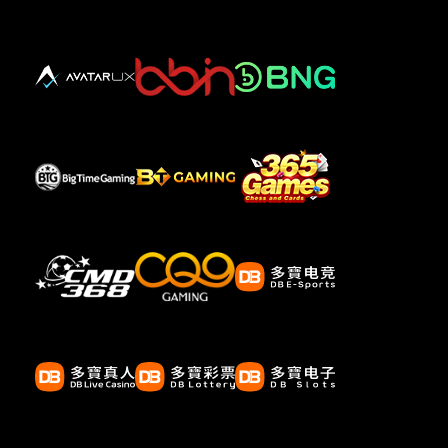
cho người chơi lâu năm.
Khuyến mãi chào đón lễ hội, tăng thưởng vào các
dịp lễ Tết lớn trong năm.
Top khuyến mãi Alo789 đang được săn
đón gần đây
Top khuyến mãi Alo789 không thể bỏ lỡ
Nhà cái này mang đến hàng loạt chương trình khuyến