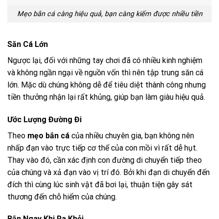
Mẹo bắn cá càng hiệu quả, bạn càng kiếm được nhiều tiền
Săn Cá Lớn
Ngược lại, đối với những tay chơi đã có nhiều kinh nghiệm
và không ngần ngại về nguồn vốn thì nên tập trung săn cá
lớn. Mặc dù chúng không dễ để tiêu diệt thành công nhưng
tiền thưởng nhận lại rất khủng, giúp bạn làm giàu hiệu quả.
Ước Lượng Đường Đi
Theo
mẹo bắn cá
của nhiều chuyên gia, bạn không nên
nhấp đạn vào trực tiếp cơ thể của con mồi vì rất dễ hụt.
Thay vào đó, cần xác định con đường di chuyển tiếp theo
của chúng và xả đạn vào vị trí đó. Bởi khi đạn di chuyển đến
đích thì cùng lúc sinh vật đã bơi lại, thuận tiện gây sát
thương đến chỗ hiểm của chúng.
Bắn Ngay Khi Ra Khỏi