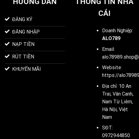
HƯỚNG DẪN
THÔNG TIN NHÀ
CÁI
ĐĂNG KÝ
Doanh Nghiệp:
ĐĂNG NHẬP
ALO789
NẠP TIỀN
Email:
RÚT TIỀN
alo78989.shop@
Website:
KHUYẾN MÃI
https://alo7898
Địa chỉ: 10 An
Trai, Vân Canh,
Nam Từ Liêm,
Hà Nội, Việt
Nam
SĐT:
0972944850