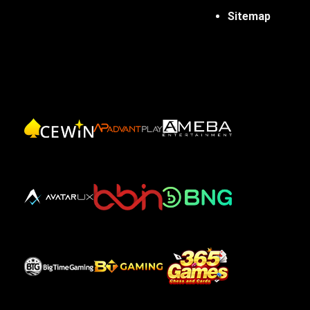
Sitemap