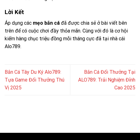
Lời Kết
Áp dụng các
mẹo bắn cá
đã được chia sẻ ở bài viết bên
trên để có cuộc chơi đầy thỏa mãn. Cùng với đó là cơ hội
kiếm hàng chục triệu đồng mỗi tháng cực đã tại nhà cái
Alo789.
Bắn Cá Tây Du Ký Alo789:
Bắn Cá Đổi Thưởng Tại
Tựa Game Đổi Thưởng Thú
ALO789: Trải Nghiệm Đỉnh
Vị 2025
Cao 2025