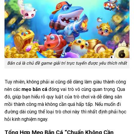
Bắn cá là chủ đề game giải trí trực tuyến được yêu thích nhất
Tuy nhiên, không phải ai cũng dễ dàng làm giàu thành công
nên các
mẹo bắn cá
đóng vai trò vô cùng quan trọng. Qua
đó, giúp bạn hiểu rõ quy luật của trò chơi và dễ dàng săn
mồi thành công mà không cần quá hấp tấp. Nếu muốn đi
đường dài cùng thể loại trò chơi này thì nhất định phải học
hỏi kinh nghiệm ngay.
Tổng Hợp Mẹo Bắn Cá “Chuẩn Không Cần