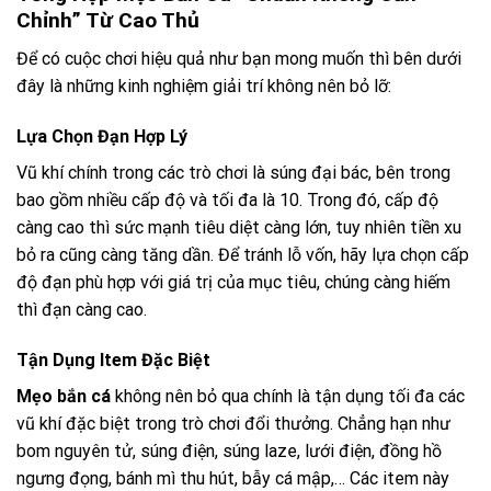
Chỉnh” Từ Cao Thủ
Để có cuộc chơi hiệu quả như bạn mong muốn thì bên dưới
đây là những kinh nghiệm giải trí không nên bỏ lỡ:
Lựa Chọn Đạn Hợp Lý
Vũ khí chính trong các trò chơi là súng đại bác, bên trong
bao gồm nhiều cấp độ và tối đa là 10. Trong đó, cấp độ
càng cao thì sức mạnh tiêu diệt càng lớn, tuy nhiên tiền xu
bỏ ra cũng càng tăng dần. Để tránh lỗ vốn, hãy lựa chọn cấp
độ đạn phù hợp với giá trị của mục tiêu, chúng càng hiếm
thì đạn càng cao.
Tận Dụng Item Đặc Biệt
Mẹo bắn cá
không nên bỏ qua chính là tận dụng tối đa các
vũ khí đặc biệt trong trò chơi đổi thưởng. Chẳng hạn như
bom nguyên tử, súng điện, súng laze, lưới điện, đồng hồ
ngưng đọng, bánh mì thu hút, bẫy cá mập,… Các item này