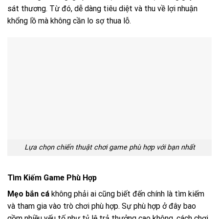
sát thương. Từ đó, dễ dàng tiêu diệt và thu về lợi nhuận
khổng lồ mà không cần lo sợ thua lỗ.
Lựa chọn chiến thuật chơi game phù hợp với bạn nhất
Tìm Kiếm Game Phù Hợp
Mẹo bắn cá
không phải ai cũng biết đến chính là tìm kiếm
và tham gia vào trò chơi phù hợp. Sự phù hợp ở đây bao
gồm nhiều yếu tố như tỷ lệ trả thưởng cao không, cách chơi