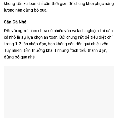
không tốn xu, bạn chỉ cần thời gian để chúng khôi phục năng
lượng nên đừng bỏ qua.
Săn Cá Nhỏ
Đối với người chơi chưa có nhiều vốn và kinh nghiệm thì săn
cá nhỏ là sự lựa chọn an toàn. Bởi chúng rất dễ tiêu diệt chỉ
trong 1-2 lần nhấp đạn, bạn không cần dồn quá nhiều vốn.
Tuy nhiên, tiền thưởng khá ít nhưng “tích tiểu thành đại”,
đừng bỏ qua nhé.